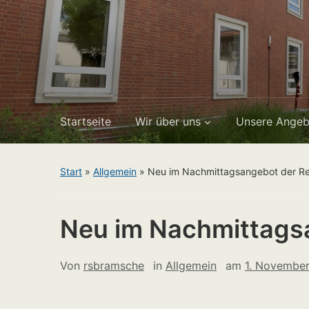
Startseite
Wir über uns
Unsere Angeb
Start
»
Allgemein
»
Neu im Nachmittagsangebot der Real
Neu im Nachmittagsa
Von
rsbramsche
in
Allgemein
am
1. Novembe