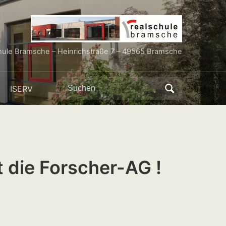
hule Bramsche – Heinrichstraße 7 – 49565 Bramsche
Search
ISERV
for:
 die Forscher-AG !