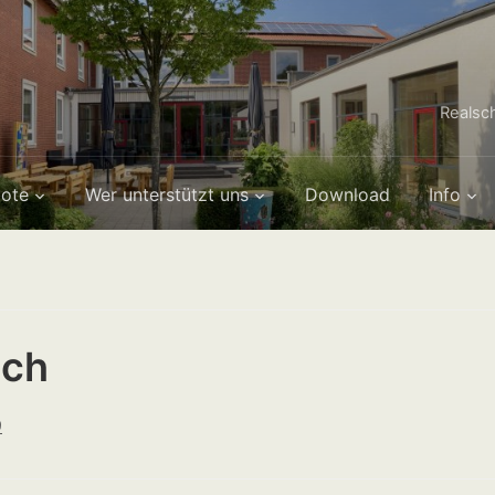
Realsc
ote
Wer unterstützt uns
Download
Info
sch
9