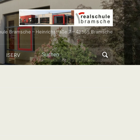
hule Bramsche – Heinrichstraße 7 – 49565 Bramsche
Search
ISERV
for: