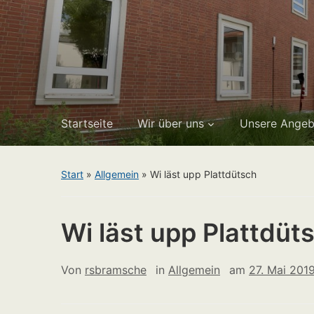
Startseite
Wir über uns
Unsere Angeb
Start
»
Allgemein
»
Wi läst upp Plattdütsch
Wi läst upp Plattdüt
Von
rsbramsche
in
Allgemein
am
27. Mai 201