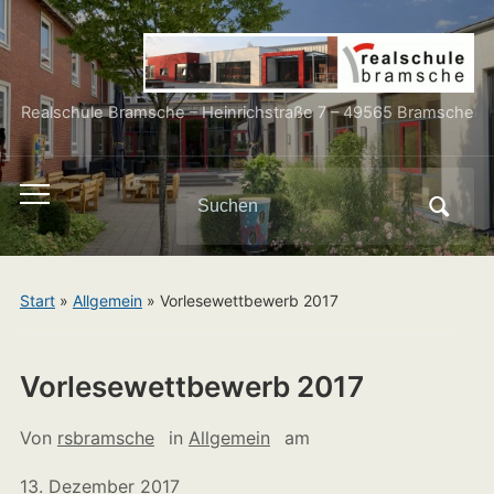
Realschule Bramsche – Heinrichstraße 7 – 49565 Bramsche
Search
Toggle
for:
mobile
menu
Start
»
Allgemein
»
Vorlesewettbewerb 2017
Vorlesewettbewerb 2017
Von
rsbramsche
in
Allgemein
am
13. Dezember 2017