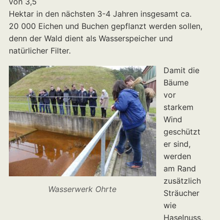
von 3,5
Hektar in den nächsten 3-4 Jahren insgesamt ca.
20 000 Eichen und Buchen gepflanzt werden sollen,
denn der Wald dient als Wasserspeicher und
natürlicher Filter.
Damit die
Bäume
vor
starkem
Wind
geschützt
er sind,
werden
am Rand
zusätzlich
Wasserwerk Ohrte
Sträucher
wie
Haselnuss,