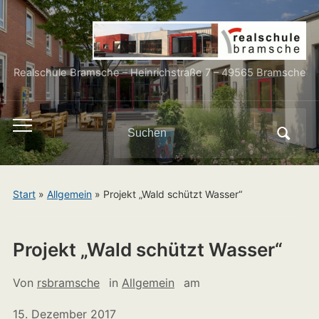
Realschule Bramsche – Heinrichstraße 7 – 49565 Bramsche
Search
Toggle
for:
mobile
menu
Start
»
Allgemein
»
Projekt „Wald schützt Wasser“
Projekt „Wald schützt Wasser“
Von
rsbramsche
in
Allgemein
am
15. Dezember 2017