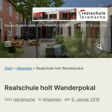
Realschule Bramsche – Heinrichstraße 7 – 49565 Bramsche
Search
Toggle
for:
mobile
menu
Start
»
Allgemein
»
Realschule holt Wanderpokal
Realschule holt Wanderpokal
Von
rsbramsche
in
Allgemein
am
9. Januar 2019