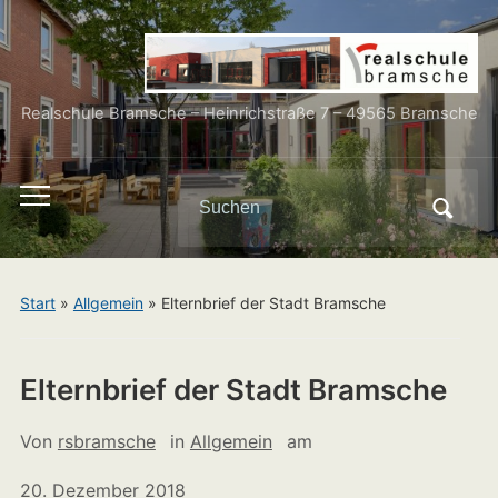
Realschule Bramsche – Heinrichstraße 7 – 49565 Bramsche
Search
Toggle
for:
mobile
menu
Start
»
Allgemein
»
Elternbrief der Stadt Bramsche
Elternbrief der Stadt Bramsche
Von
rsbramsche
in
Allgemein
am
20. Dezember 2018