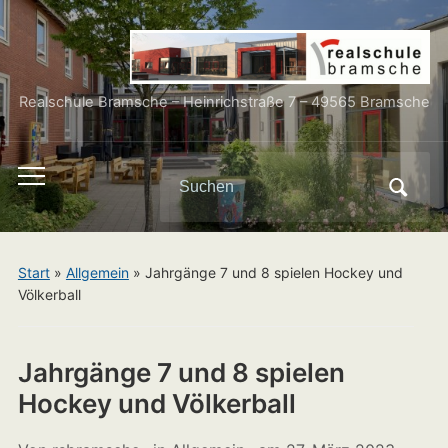
Realschule Bramsche – Heinrichstraße 7 – 49565 Bramsche
Search
Toggle
for:
mobile
menu
Start
»
Allgemein
»
Jahrgänge 7 und 8 spielen Hockey und
Völkerball
Jahrgänge 7 und 8 spielen
Hockey und Völkerball