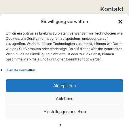
Kontakt
Einwilligung verwalten
Realschule Bramsche
Heinrichstraße 7
Um dir ein optimales Erlebnis zu bieten, verwenden wir Technologien wie
Cookies, um Geräteinformationen zu speichern und/oder darauf
zuzugreifen. Wenn du diesen Technologien zustimmst, können wir Daten
49565 Bramsche
wie das Surfverhalten oder eindeutige IDs auf dieser Website verarbeiten.
Wenn du deine Einwilligung nicht erteilst oder zurückziehst, können
+49 5461 703899-0
bestimmte Merkmale und Funktionen beeinträchtigt werden.
rs-info(at)hs-rs-bramsche.de
Dienste verwalten
Akzeptieren
Impressum
Datenschutzerklärung
Ablehnen
Präsentiert von
WordPress
/ Academica WordPress-Theme von
Einstellungen ansehen
WPZOOM