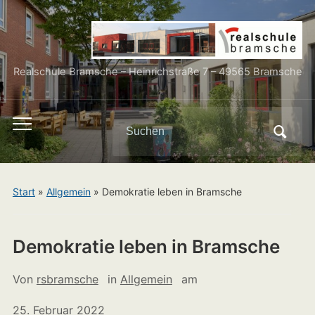
Realschule Bramsche – Heinrichstraße 7 – 49565 Bramsche
Search
Toggle
for:
mobile
menu
Start
»
Allgemein
»
Demokratie leben in Bramsche
Demokratie leben in Bramsche
Von
rsbramsche
in
Allgemein
am
25. Februar 2022