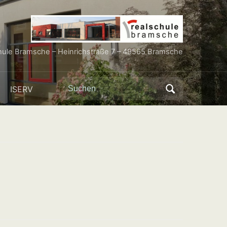
hule Bramsche – Heinrichstraße 7 – 49565 Bramsche
Search
ISERV
for: