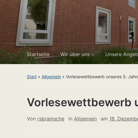
Startseite
Wir über uns
Unsere Angeb
Start
»
Allgemein
»
Vorlesewettbewerb unseres 5. Jah
Vorlesewettbewerb u
Von
rsbramsche
in
Allgemein
am
18. Dezemb