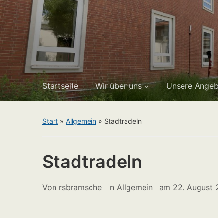
Startseite
Wir über uns
Unsere Angeb
Start
»
Allgemein
»
Stadtradeln
Stadtradeln
Von
rsbramsche
in
Allgemein
am
22. August