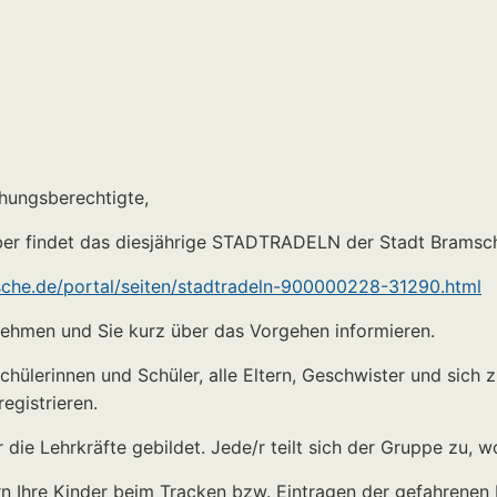
ehungsberechtigte,
ber findet das diesjährige STADTRADELN der Stadt Bramsch
che.de/portal/seiten/stadtradeln-900000228-31290.html
nehmen und Sie kurz über das Vorgehen informieren.
Schülerinnen und Schüler, alle Eltern, Geschwister und sich 
gistrieren.
die Lehrkräfte gebildet. Jede/r teilt sich der Gruppe zu, wo
tern Ihre Kinder beim Tracken bzw. Eintragen der gefahrenen 