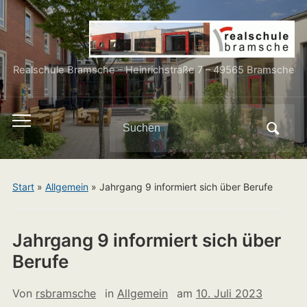
Realschule Bramsche – Heinrichstraße 7 – 49565 Bramsche
Search
Toggle
for:
mobile
menu
Start
»
Allgemein
»
Jahrgang 9 informiert sich über Berufe
Jahrgang 9 informiert sich über
Berufe
Von
rsbramsche
in
Allgemein
am
10. Juli 2023