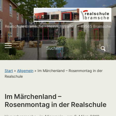
Realschule Bramsche – Heinrichstraße 7 – 49565 Bramsche
Search
Toggle
for:
mobile
menu
Start
»
Allgemein
»
Im Märchenland – Rosenmontag in der
Realschule
Im Märchenland –
Rosenmontag in der Realschule