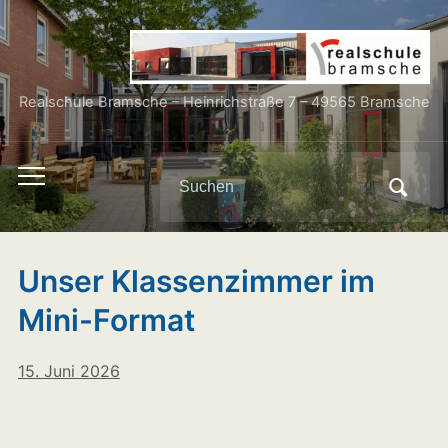
Realschule Bramsche – Heinrichstraße 7 – 49565 Bramsche
Search
Toggle
for:
mobile
menu
Unser Klassenzimmer im
Mini-Format
15. Juni 2026