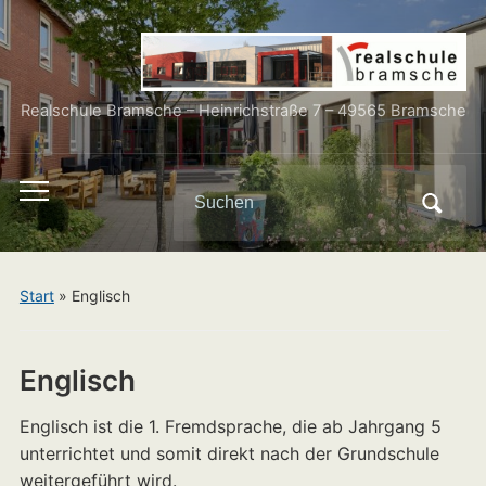
Realschule Bramsche – Heinrichstraße 7 – 49565 Bramsche
Search
Toggle
for:
mobile
menu
Start
»
Englisch
Englisch
Englisch ist die 1. Fremdsprache, die ab Jahrgang 5
unterrichtet und somit direkt nach der Grundschule
weitergeführt wird.